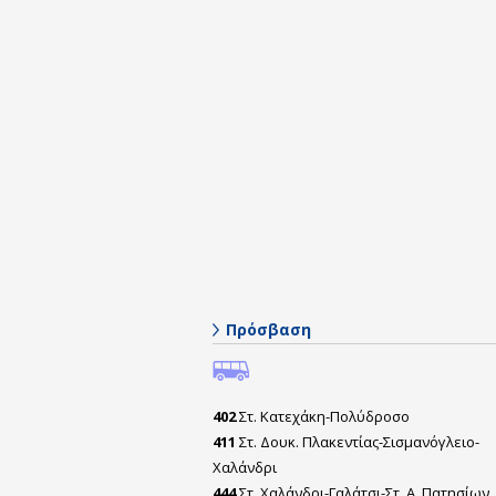
Πρόσβαση
402
Στ. Κατεχάκη-Πολύδροσο
411
Στ. Δουκ. Πλακεντίας-Σισμανόγλειο-
Χαλάνδρι
444
Στ. Χαλάνδρι-Γαλάτσι-Στ. Α. Πατησίων