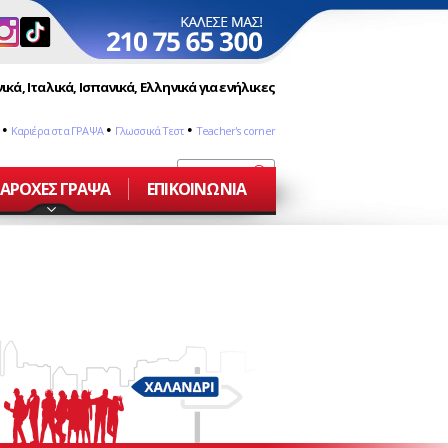
ικά, Ιταλικά, Ισπανικά, Ελληνικά για ενήλικες
•
•
•
Καριέρα στα ΓΡΑΨΑ
Γλωσσικά Τεστ
Teacher's corner
ΑΡΟΧΕΣ ΓΡΑΨΑ
ΕΠΙΚΟΙΝΩΝΙΑ