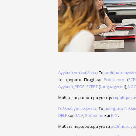
Αγγλικά για ενήλικες
: Τα
μαθήματα αγγλι
τα τμήματα Πτυχίων:
Proficiency
(
ECP
Αγγλικά
,
PEOPLECERT
(
Languagecert
),
NOC
Μάθετε περισσότερα για την
εκμάθηση αγ
Γαλλικά για ενήλικες
: Τα
μαθήματα Γαλλι
DELF
και
DALF
,
Sorbonne
και
ΚΠΓ
.
Μάθετε περισσότερα για τα
μαθήματα γαλ