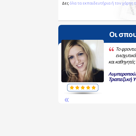
Δες
όλα τα εκπαιδευτήρια ή τον χάρτη
Οι σπου
 στα ΓΡΑΨΑ Χαλανδρίου. Από
Το φροντισ
τα της καθηγήτριάς μου, την
ενισχυτικά
γλώσσα.
Είμαι πολύ
και καθηγητές
δών και το σύστημα
Λυμπεροπού
Τραπεζική 
«