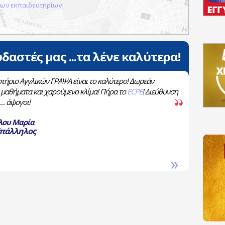
 των εκπαιδευτηρίων
δαστές μας ...τα λένε καλύτερα!
τήριο Αγγλικών ΓΡΑΨΑ είναι το καλύτερο! Δωρεάν
 μαθήματα και χαρούμενο κλίμα! Πήρα το
ECPE
! Διεύθυνση
 … άψογοι!
λου Μαρία
Υπάλληλος
»