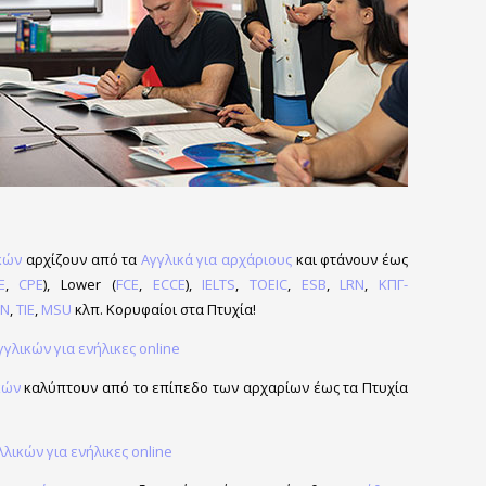
κών
αρχίζουν από τα
Αγγλικά για αρχάριους
και φτάνουν έως
E
,
CPE
), Lower (
FCE
,
ECCE
),
IELTS
,
TOEIC
,
ESB
,
LRN
,
ΚΠΓ-
N
,
TIE
,
MSU
κλπ. Κορυφαίοι στα Πτυχία!
γλικών για ενήλικες online
κών
καλύπτουν από το επίπεδο των αρχαρίων έως τα Πτυχία
λικών για ενήλικες online