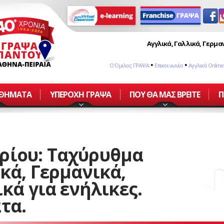
Αγγλικά, Γαλλικά, Γερμαν
•
•
Ο Όμιλος ΓΡΑΨΑ
Επικοινωνία
Αγγλικά Online
ΑΘΗΜΑΤΑ
ΥΠΕΡΟΧΗ ΓΡΑΨΑ
ΠΟΥ ΘΑ ΜΑΣ ΒΡΕΙΤΕ
Π
ρίου: Ταχύρυθμα
κά, Γερμανικά,
ικά για ενήλικες.
τα.