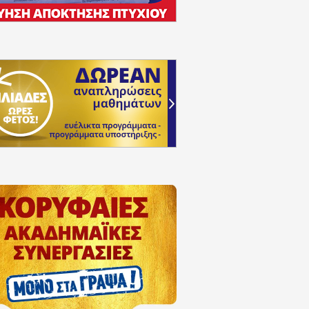
Άρτια η συνεργασία μου με τα «ΓΡΑΨΑ»! Οι καθηγητές
και πρόθυμοι να λύσουν οποιαδήποτε απορία. Σε 1 χ
Lower
και συνεχίζω για
Proficiency
!
Οικονομοπούλου Μαριλύ
Φοιτήτρια