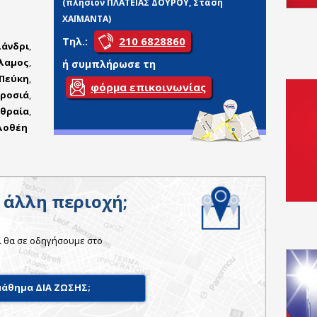
(πλησίον ΠΛΑΤΕΙΑΣ ΔΟΥΡΟΥ, Στάση
ΧΑΪΜΑΝΤΑ)
210 6828860
Τηλ.:
άνδρι
,
λαμος
,
ή συμπλήρωσε τη
Πεύκη
,
φόρμα επικοινωνίας
ροσιά
,
ραία
,
λοθέη
ς άλλη περιοχή;
ι θα σε οδηγήσουμε στο
μάθημα ΔΙΑ ΖΩΣΗΣ;