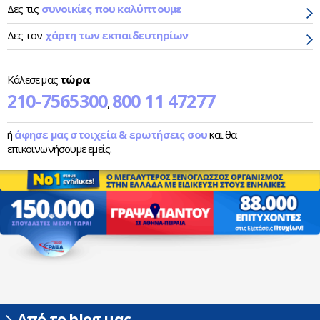
Δες τις
συνοικίες που καλύπτουμε
Δες τον
χάρτη των εκπαιδευτηρίων
Κάλεσε μας
τώρα
:
210-7565300
800 11 47277
,
ή
άφησε μας στοιχεία & ερωτήσεις σου
και θα
επικοινωνήσουμε εμείς.
Από το blog μας