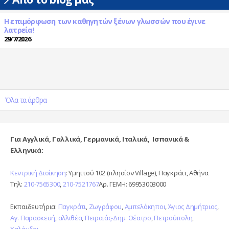
Η επιμόρφωση των καθηγητών ξένων γλωσσών που έγινε
λατρεία!
29/7/2026
Όλα τα άρθρα
Για Αγγλικά, Γαλλικά, Γερμανικά, Ιταλικά, Ισπανικά &
Ελληνικά:
Κεντρική Διοίκηση
: Υμηττού 102 (πλησίον Village), Παγκράτι, Αθήνα
Τηλ:
210-7565300
,
210-7521767
Αρ. ΓΕΜΗ: 69953003000
Εκπαιδευτήρια:
Παγκράτι
,
Ζωγράφου
,
Αμπελόκηποι
,
Άγιος Δημήτριος
,
Αγ. Παρασκευή
,
αλλιθέα
,
Πειραιάς-Δημ. Θέατρο
,
Πετρούπολη
,