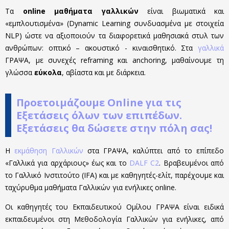
Τα
online μαθήματα γαλλικών
είναι βιωματικά και
«εμπλουτισμένα» (Dynamic Learning συνδυασμένα με στοιχεία
NLP) ώστε να αξιοποιούν τα διαφορετικά μαθησιακά στυλ των
ανθρώπων: οπτικό – ακουστικό - κιναισθητικό. Στα
γαλλικά
ΓΡΑΨΑ, με συνεχές reframing και anchoring, μαθαίνουμε τη
γλώσσα
εύκολα
, αβίαστα και με διάρκεια.
Προετοιμάζουμε Online για τις
Εξετάσεις όλων των επιπέδων.
Εξετάσεις θα δώσετε στην πόλη σας!
Η
εκμάθηση Γαλλικών
στα ΓΡΑΨΑ, καλύπτει από το επίπεδο
«Γαλλικά για αρχάριους» έως και το
DALF C2
. Βραβευμένοι από
το Γαλλικό Ινστιτούτο (IFA) και με καθηγητές-ελίτ, παρέχουμε και
ταχύρυθμα μαθήματα Γαλλικών για ενήλικες online.
Οι καθηγητές του Εκπαιδευτικού Ομίλου ΓΡΑΨΑ είναι ειδικά
εκπαιδευμένοι στη Μεθοδολογία Γαλλικών για ενήλικες, από