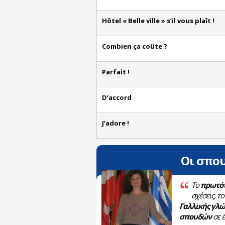
Hôtel « Belle ville » s’il vous plaît !
Combien ça coûte ?
Parfait !
D’accord
J’adore !
Οι σπου
ο κιόλας μάθημα!
...με τους
Το
πρωτότ
αθηγητές, τις σύγχρονες
σχέσεις, τ
σκαλίας!
Γαλλικής γλώ
σπουδών
σε 