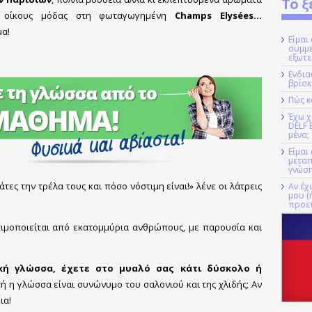
Το ξ
ίς οίκους μόδας στη φωταγωγημένη
Champs Elysées...
α!
Είμαι
συμμ
εξωτε
Ενδια
βρίσκ
Πώς κ
Έχω χ
DELF 
μένα;
Είμαι
μεταπ
γνώση
τες την τρέλα τους και πόσο νόστιμη είναι!» λένε οι λάτρεις
Αν έχ
μου (
προετ
ιμοποιείται από εκατομμύρια ανθρώπους, με παρουσία και
κή γλώσσα, έχετε στο μυαλό σας κάτι δύσκολο ή
ή η γλώσσα είναι συνώνυμο του σαλονιού και της χλιδής; Αν
ια!