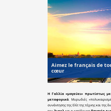
Aimez le français de to
cœur
Η Γαλλία «μαγεύει» πρωτίστως με
μεταφορικά
. Μυρωδιές «πολυκαιρισμ
συνάντησης της Ελίτ της τέχνης και της 
του
Άιφελ
και η κατάλευκη
Παναγία τω