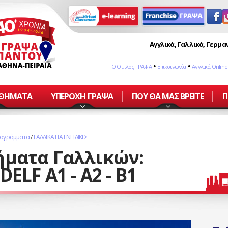
Αγγλικά, Γαλλικά, Γερμαν
•
•
Ο Όμιλος ΓΡΑΨΑ
Επικοινωνία
Αγγλικά Online
ΑΘΗΜΑΤΑ
ΥΠΕΡΟΧΗ ΓΡΑΨΑ
ΠΟΥ ΘΑ ΜΑΣ ΒΡΕΙΤΕ
Π
ρογράμματα
/
ΓΑΛΛΙΚΑ ΓΙΑ ΕΝΗΛΙΚΕΣ
ήματα Γαλλικών:
ELF A1 - A2 - B1