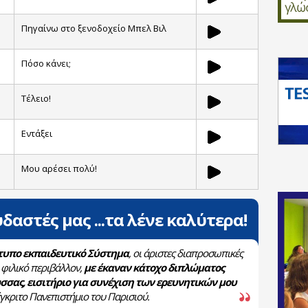
Πηγαίνω στο ξενοδοχείο Μπελ Βιλ
Πόσο κάνει;
Τέλειο!
Εντάξει
Μου αρέσει πολύ!
δαστές μας ...τα λένε καλύτερα!
υπο εκπαιδευτικό Σύστημα
, οι άριστες διαπροσωπικές
ο φιλικό περιβάλλον,
με έκαναν κάτοχο διπλώματος
σσας, εισιτήριο για συνέχιση των ερευνητικών μου
έγκριτο Πανεπιστήμιο του Παρισιού.