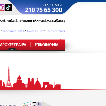
ικά, Ιταλικά, Ισπανικά, Ελληνικά για ενήλικες
•
•
•
Καριέρα στα ΓΡΑΨΑ
Γλωσσικά Τεστ
Teacher's corner
ΑΡΟΧΕΣ ΓΡΑΨΑ
ΕΠΙΚΟΙΝΩΝΙΑ