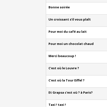
Bonne soirée
Un croissant s’il vous plaît
Pour moi du café au lait
Pour moi un chocolat chaud
Merci beaucoup !
C'est où le Louvre ?
C'est où la Tour Eiffel ?
Et Grapsa c'est où ? à Paris?
Taxi ! taxi !