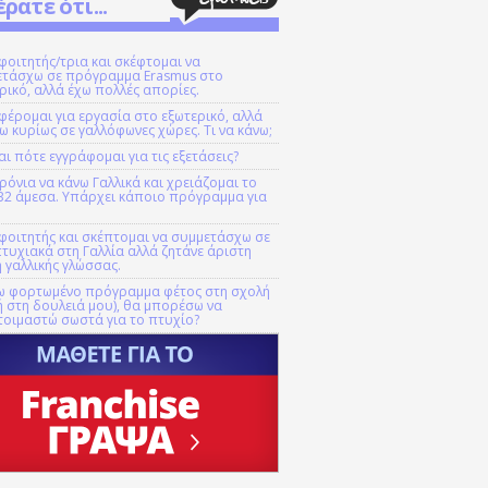
έρατε ότι...
 φοιτητής/τρια και σκέφτομαι να
ετάσχω σε πρόγραμμα Erasmus στο
ρικό, αλλά έχω πολλές απορίες.
φέρομαι για εργασία στο εξωτερικό, αλλά
ω κυρίως σε γαλλόφωνες χώρες. Τι να κάνω;
αι πότε εγγράφομαι για τις εξετάσεις?
ρόνια να κάνω Γαλλικά και χρειάζομαι το
Β2 άμεσα. Υπάρχει κάποιο πρόγραμμα για
 φοιτητής και σκέπτομαι να συμμετάσχω σε
τυχιακά στη Γαλλία αλλά ζητάνε άριστη
 γαλλικής γλώσσας.
ω φορτωμένο πρόγραμμα φέτος στη σχολή
ή στη δουλειά μου), θα μπορέσω να
οιμαστώ σωστά για το πτυχίο?