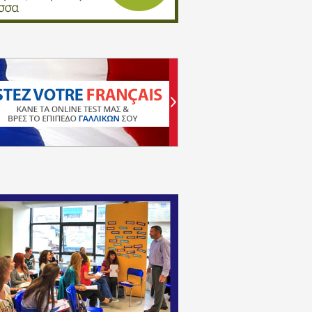
Αν είσαι φοιτητής, έλα στην παρέα μας, στα ΓΡΑΨ
στις εξετάσεις
Cambridge Proficiency
και συνεχίζω για
Μάριος Γρηγορίου
Φοιτητής Πολυτεχνείου, Ηλεκτρολόγων Μηχαν