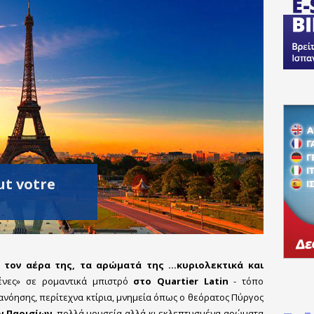
ut votre
 τον αέρα της, τα αρώματά της …κυριολεκτικά και
ένες» σε ρομαντικά μπιστρό
στο Quartier Latin
- τόπο
διανόησης, περίτεχνα κτίρια, μνημεία όπως ο θεόρατος Πύργος
ν Παρισίων
, πολλά μουσεία αλλά κι εκλεπτυσμένα αρώματα