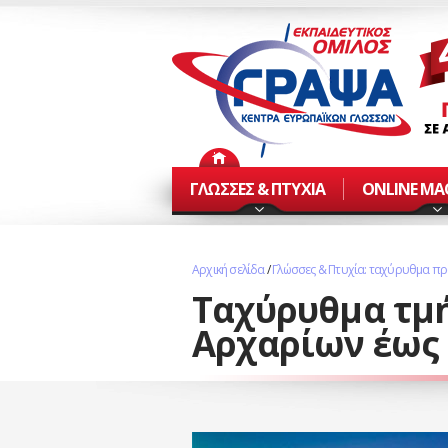
ΓΛΩΣΣΕΣ & ΠΤΥΧΙΑ
ONLINE Μ
Αρχική σελίδα
/
Γλώσσες & Πτυχία: ταχύρυθμα π
Ταχύρυθμα τμ
Αρχαρίων έως D