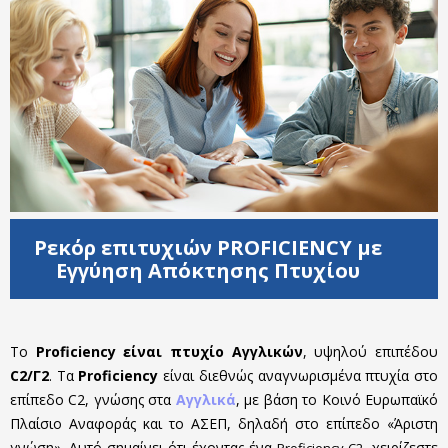
Ρεκόρ επιτυχιών PROFICIENCY με
Εγγύηση Απόκτησης Πτυχίου
Το
Proficiency είναι πτυχίο Αγγλικών
, υψηλού επιπέδου
C2/Γ2
. Τα
Proficiency
είναι διεθνώς αναγνωρισμένα πτυχία στο
επίπεδο C2, γνώσης στα
Αγγλικά
, με βάση το Κοινό Ευρωπαϊκό
Πλαίσιο Αναφοράς και το ΑΣΕΠ, δηλαδή στο επίπεδο «Άριστη
γνώση». Αυτό σημαίνει ότι έχοντας ένα
, χειρίζεστε