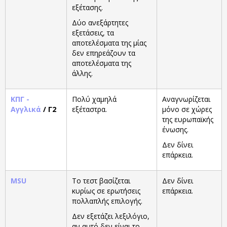
εξέτασης.
Δύο ανεξάρτητες
εξετάσεις, τα
αποτελέσματα της μίας
δεν επηρεάζουν τα
αποτελέσματα της
άλλης.
ΚΠΓ -
Πολύ χαμηλά
Αναγνωρίζεται
Αγγλικά
/ Γ2
εξέταστρα.
μόνο σε χώρες
της ευρωπαϊκής
ένωσης.
Δεν δίνει
επάρκεια.
MSU
Το τεστ βασίζεται
Δεν δίνει
κυρίως σε ερωτήσεις
επάρκεια.
πολλαπλής επιλογής.
Δεν εξετάζει λεξιλόγιο,
αν αυτό δεν είναι το