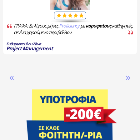
ΓΡΑΨΑ: Σε λίγους μήνες
Proficiency
με
κορυφαίους
καθηγητές,
σε ένα χαρούμενο περιβάλλον.
Ευθυμιοπούλου Ζάνα
Project Management
«
»