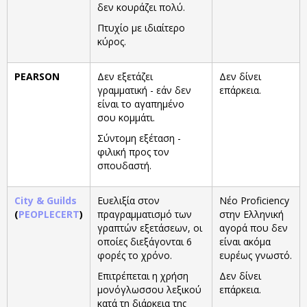
δεν κουράζει πολύ.
Πτυχίο με ιδιαίτερο
κύρος.
PEARSON
Δεν εξετάζει
Δεν δίνει
γραμματική - εάν δεν
επάρκεια.
είναι το αγαπημένο
σου κομμάτι.
Σύντομη εξέταση -
φιλική προς τον
σπουδαστή.
City & Guilds
Ευελιξία στον
Νέο Proficiency
(
PEOPLECERT
)
πραγραμματισμό των
στην Ελληνική
γραπτών εξετάσεων, οι
αγορά που δεν
οποίες διεξάγονται 6
είναι ακόμα
φορές το χρόνο.
ευρέως γνωστό.
Επιτρέπεται η χρήση
Δεν δίνει
μονόγλωσσου λεξικού
επάρκεια.
κατά τη διάρκεια της