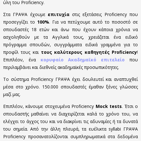
ύλη του Proficiency.
Στα ΓΡΑΨΑ έχουμε
επιτυχία
στις εξετάσεις Proficiency που
προσεγγίζει το
100%
. Για να πετύχουμε αυτό το ποσοστό σε
σπουδαστές 18 ετών και άνω που έχουν κάποια χρόνια να
ασχοληθούν με τα Αγγλικά τους, χρειάζεται ένα ειδικό
πρόγραμμα σπουδών, συγγράμματα ειδικά γραμμένα για το
προφίλ τους και
τους καλύτερους καθηγητές Proficiency
!
Επιπλέον, ένα
κορυφαίο Ακαδημαϊκό επιτελείο
που
περιλαμβάνει και διεθνείς ακαδημαϊκές προσωπικότητες.
Το σύστημα Proficiency ΓΡΑΨΑ έχει δουλευτεί και αναπτυχθεί
μέσα στο χρόνο. 150.000 σπουδαστές έμαθαν ξένες γλώσσες
μαζί μας.
Επιπλέον, κάνουμε στοχευμένα Proficiency
Mock tests
. Έτσι ο
σπουδαστής μαθαίνει να διαχειρίζεται καλά το χρόνο του, να
ελέγχει το άγχος του και να διακρίνει τις αδυναμίες ή τα δυνατά
του σημεία. Από την άλλη πλευρά, τα ευέλικτα syllabi ΓΡΑΨΑ
Proficiency προσανατολίζονται συμπληρωματικά στα δεδομένα