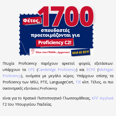
Πτυχία Proficiency παρέχουν αρκετοί φορείς εξετάσεων:
υπάρχουν τα
CPE
(
Cambridge Proficiency
) και
ECPE
(
Michigan
Proficiency
), ονόματα με μεγάλο κύρος. Υπάρχουν επίσης τα
Proficiency των MSU, PTE, LanguageCert,
TIE
κλπ. Τέλος, οι πιο
οικονομικές
εξετάσεις Proficiency
είναι για το Κρατικό Πιστοποιητικό Γλωσσομάθειας,
ΚΠΓ-Αγγλικά
Γ2 του Υπουργείου Παιδείας.