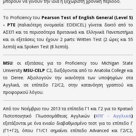
μπορούν να γίνουν την ίδια ή ξεχωριστή χρονική περίοδο.
Το Proficiency του
Pearson Test of English General (Level 5)
- PTE
(παλαιότερη ονομασία: EDEXCEL) γίνεται δεκτό από το
ΑΣΕΠ και τα περισσότερα Βρετανικά και Ελληνικά Πανεπιστήμια
και οι εξετάσεις του έχουν 2 parts: Written Test (2 ώρες και 55
λεπτά) και Spoken Test (8 λεπτά).
MSU
: οι εξετάσεις για τo Proficiency του Michigan State
University
MSU-CELP
C2, διεξάγονται από το Anatolia College και
το Deree. Αξιολογούν την ικανότητα των υποψηφίων στα
Αγγλικά, σε επίπεδο Γ2/C2, στην κατανόηση γραπτού και
προφορικού λόγου.
Από τον Νοέμβριο του 2013 τα επίπεδα Γ1 και Γ2 για το Κρατικό
Πιστοποιητικό Γλωσσομάθειας Αγγλικών
(
ΚΠΓ - Αγγλικά
)
εξετάζονται με ένα ενιαίο διαβαθμισμένο τεστ για το επίπεδο Γ
(Γ1+Γ2), όπου Γ1/C1 σημαίνει επίπεδο Advanced και Γ2/C2,