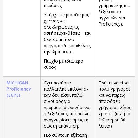
περάσεις.
γραμματικής και
λεξιλογίου
Υπάρχει περισσότερος
αγγλικών για
χρόνος να
Proficiency).
ολοκληρώσεις τις
ασκήσεις/εκθέσεις - εάν
δεν είσαι πολύ
γρήγορος/η και «θέλεις
την ώρα σου».
Πτυχίο με ιδιαίτερο
κύρος.
MICHIGAN
Έχει ασκήσεις
Πρέπει να είσαι
Proficiency
πολλαπλής επιλογής -
πολύ γρήγορος
(ECPE)
εάν δεν είσαι πολύ
και να πάρεις
σίγουρος για
αποφάσεις
γραμματικά φαινόμενα
γρήγορα - λίγος
ή λεξιλόγιο, μπορεί να
χρόνος (π.χ. μια
αναγνωρίσεις όμως τη
έκθεση σε 30
σωστή απάντηση.
λεπτά).
Πιο σύντομη εξέταση-