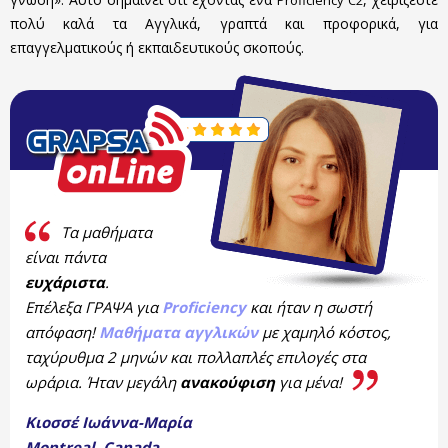
Proficiency C2
πολύ καλά τα Αγγλικά, γραπτά και προφορικά, για
επαγγελματικούς ή εκπαιδευτικούς σκοπούς.
Τα μαθήματα
είναι πάντα
ευχάριστα
.
Επέλεξα ΓΡΑΨΑ για
Proficiency
και ήταν η σωστή
απόφαση!
Μαθήματα αγγλικών
με χαμηλό κόστος,
ταχύρυθμα 2 μηνών και πολλαπλές επιλογές στα
ωράρια. Ήταν μεγάλη
ανακούφιση
για μένα!
Κιοσσέ Ιωάννα-Μαρία
Montreal, Canada