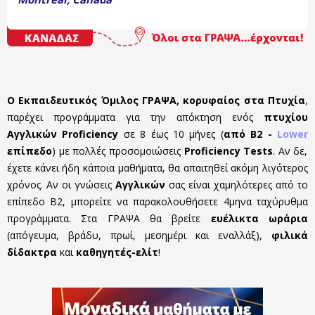
Ο Εκπαιδευτικός Όμιλος ΓΡΑΨΑ, κορυφαίος στα Πτυχία
,
παρέχει προγράμματα για την απόκτηση ενός
πτυχίου
Αγγλικών Proficiency
σε 8 έως 10 μήνες (
από B2 -
Lower
επίπεδο
) με πολλές προσομοιώσεις
Proficiency Tests
. Αν δε,
έχετε κάνει ήδη κάποια μαθήματα, θα απαιτηθεί ακόμη λιγότερος
χρόνος. Αν οι γνώσεις
Αγγλικών
σας είναι χαμηλότερες από το
επίπεδο Β2, μπορείτε να παρακολουθήσετε 4μηνα ταχύρυθμα
προγράμματα. Στα ΓΡΑΨΑ θα βρείτε
ευέλικτα ωράρια
(απόγευμα, βράδυ, πρωί, μεσημέρι και εναλλάξ),
φιλικά
δίδακτρα
και
καθηγητές-ελίτ
!