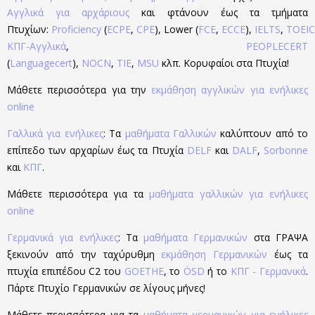
Αγγλικά για αρχάριους
και φτάνουν έως τα τμήματα
Πτυχίων:
Proficiency
(
ECPE
,
CPE
), Lower (
FCE
,
ECCE
),
IELTS
,
TOEIC
ΚΠΓ-Αγγλικά
,
PEOPLECERT
(
Languagecert
),
NOCN
,
TIE
,
MSU
κλπ. Κορυφαίοι στα Πτυχία!
Μάθετε περισσότερα για την
εκμάθηση αγγλικών για ενήλικες
online
Γαλλικά για ενήλικες
: Τα
μαθήματα Γαλλικών
καλύπτουν από το
επίπεδο των αρχαρίων έως τα Πτυχία
DELF
και
DALF
,
Sorbonne
και
ΚΠΓ
.
Μάθετε περισσότερα για τα
μαθήματα γαλλικών για ενήλικες
online
Γερμανικά για ενήλικες
: Τα
μαθήματα Γερμανικών
στα ΓΡΑΨΑ
ξεκινούν από την ταχύρυθμη
εκμάθηση Γερμανικών
έως τα
πτυχία επιπέδου C2 του
GOETHE
, το
ÖSD
ή το
ΚΠΓ - Γερμανικά
.
Πάρτε Πτυχίο Γερμανικών σε λίγους μήνες!
Μάθετε περισσότερα για τα
μαθήματα γερμανικών για ενήλικες