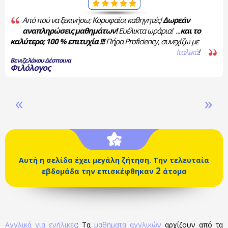
Από πού να ξεκινήσω; Κορυφαίοι καθηγητές!
Δωρεάν
αναπληρώσεις μαθημάτων!
Ευέλικτα ωράρια! ...
και το
καλύτερο; 100 % επιτυχία !!!
Πήρα Proficiency, συνεχίζω με
Ιταλικά
!
Βενιζελάκου Δέσποινα
Φιλόλογος
«
»
Αυτή η σελίδα έχει μεγάλη ζήτηση. Την τελευταία
2
εβδομάδα την επισκέφθηκαν
άτομα
Αγγλικά για ενήλικες
: Τα
μαθήματα αγγλικών
αρχίζουν από τα