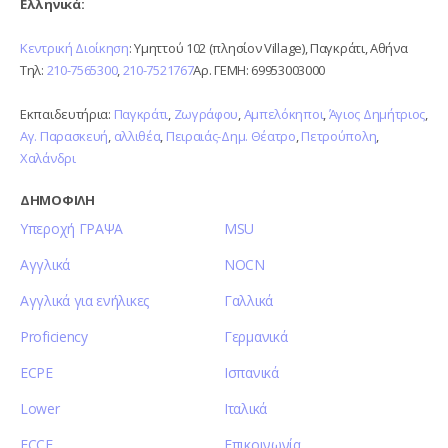
Ελληνικά:
Κεντρική Διοίκηση
: Υμηττού 102 (πλησίον Village), Παγκράτι, Αθήνα
Τηλ:
210-7565300
,
210-7521767
Αρ. ΓΕΜΗ: 69953003000
Εκπαιδευτήρια:
Παγκράτι
,
Ζωγράφου
,
Αμπελόκηποι
,
Άγιος Δημήτριος
,
Αγ. Παρασκευή
,
αλλιθέα
,
Πειραιάς-Δημ. Θέατρο
,
Πετρούπολη
,
Χαλάνδρι
ΔΗΜΟΦΙΛΗ
Υπεροχή ΓΡΑΨΑ
MSU
Αγγλικά
NOCN
Αγγλικά για ενήλικες
Γαλλικά
Proficiency
Γερμανικά
ECPE
Ισπανικά
Lower
Ιταλικά
ECCE
Επικοινωνία