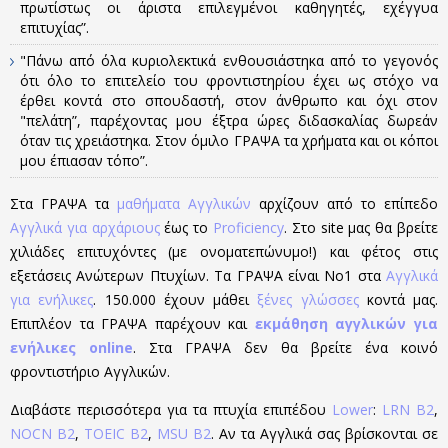
πρωτίστως οι άριστα επιλεγμένοι καθηγητές, εχέγγυα
επιτυχίας”.
"Πάνω από όλα κυριολεκτικά ενθουσιάστηκα από το γεγονός
ότι όλο το επιτελείο του φροντιστηρίου έχει ως στόχο να
έρθει κοντά στο σπουδαστή, στον άνθρωπο και όχι στον
"πελάτη”, παρέχοντας μου έξτρα ώρες διδασκαλίας δωρεάν
όταν τις χρειάστηκα. Στον όμιλο ΓΡΑΨΑ τα χρήματα και οι κόποι
μου έπιασαν τόπο”.
Στα ΓΡΑΨΑ τα
μαθήματα Αγγλικών
αρχίζουν από το επίπεδο
Αγγλικά για αρχάριους
έως το
Proficiency
. Στο site μας θα βρείτε
χιλιάδες επιτυχόντες (με ονοματεπώνυμο!) και φέτος στις
εξετάσεις Ανώτερων Πτυχίων. Τα ΓΡΑΨΑ είναι Νο1 στα
Αγγλικά
για ενήλικες
. 150.000 έχουν μάθει
ξένες γλώσσες
κοντά μας.
Επιπλέον τα ΓΡΑΨΑ παρέχουν και
εκμάθηση αγγλικών για
ενήλικες online
. Στα ΓΡΑΨΑ δεν θα βρείτε ένα κοινό
φροντιστήριο Αγγλικών.
Διαβάστε περισσότερα για τα πτυχία επιπέδου
Lower
:
LRN B2
,
NOCN B2
,
TOEIC B2
,
MSU B2
. Αν τα Αγγλικά σας βρίσκονται σε