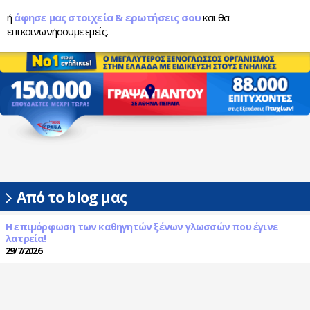
ή
άφησε μας στοιχεία & ερωτήσεις σου
και θα
επικοινωνήσουμε εμείς.
Από το blog μας
Η επιμόρφωση των καθηγητών ξένων γλωσσών που έγινε
λατρεία!
29/7/2026