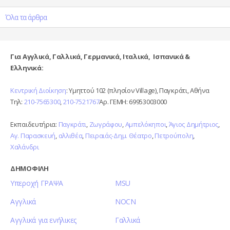
Όλα τα άρθρα
Για Αγγλικά, Γαλλικά, Γερμανικά, Ιταλικά, Ισπανικά &
Ελληνικά:
Κεντρική Διοίκηση
: Υμηττού 102 (πλησίον Village), Παγκράτι, Αθήνα
Τηλ:
210-7565300
,
210-7521767
Αρ. ΓΕΜΗ: 69953003000
Εκπαιδευτήρια:
Παγκράτι
,
Ζωγράφου
,
Αμπελόκηποι
,
Άγιος Δημήτριος
,
Αγ. Παρασκευή
,
αλλιθέα
,
Πειραιάς-Δημ. Θέατρο
,
Πετρούπολη
,
Χαλάνδρι
ΔΗΜΟΦΙΛΗ
Υπεροχή ΓΡΑΨΑ
MSU
Αγγλικά
NOCN
Αγγλικά για ενήλικες
Γαλλικά