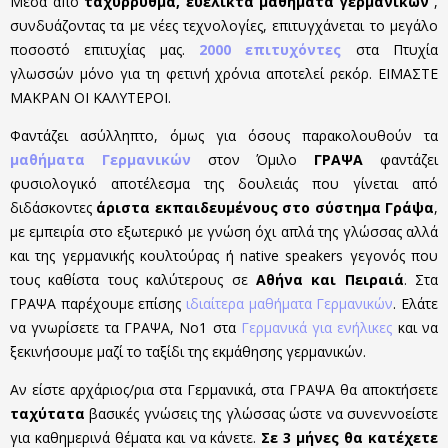
Μέσα από
ταχύρρυθμα, ευέλικτα μαθήματα γερμανικών
,
συνδυάζοντας τα με νέες τεχνολογίες, επιτυγχάνεται το μεγάλο
ποσοστό επιτυχίας μας.
2000 επιτυχόντες
στα Πτυχία
γλωσσών μόνο για τη φετινή χρόνια αποτελεί ρεκόρ. ΕΙΜΑΣΤΕ
ΜΑΚΡΑΝ ΟΙ ΚΑΛΥΤΕΡΟΙ.
Φαντάζει ασύλληπτο, όμως για όσους παρακολουθούν τα
μαθήματα Γερμανικών
στον Όμιλο
ΓΡΑΨΑ
φαντάζει
φυσιολογικό αποτέλεσμα της δουλειάς που γίνεται από
διδάσκοντες
άριστα εκπαιδευμένους στο σύστημα Γράψα
,
με εμπειρία στο εξωτερικό με γνώση όχι απλά της γλώσσας αλλά
και της γερμανικής κουλτούρας ή native speakers γεγονός που
τους καθίστα τους καλύτερους σε
Αθήνα και Πειραιά
. Στα
ΓΡΑΨΑ παρέχουμε επίσης
ιδιαίτερα μαθήματα Γερμανικών
. Ελάτε
να γνωρίσετε τα ΓΡΑΨΑ, Νο1 στα
Γερμανικά για ενήλικες
και να
ξεκινήσουμε μαζί το ταξίδι της εκμάθησης γερμανικών.
Αν είστε αρχάριος/ρια στα Γερμανικά, στα ΓΡΑΨΑ θα αποκτήσετε
ταχύτατα
βασικές γνώσεις της γλώσσας ώστε να συνεννοείστε
για καθημερινά θέματα και να κάνετε.
Σε 3 μήνες θα κατέχετε