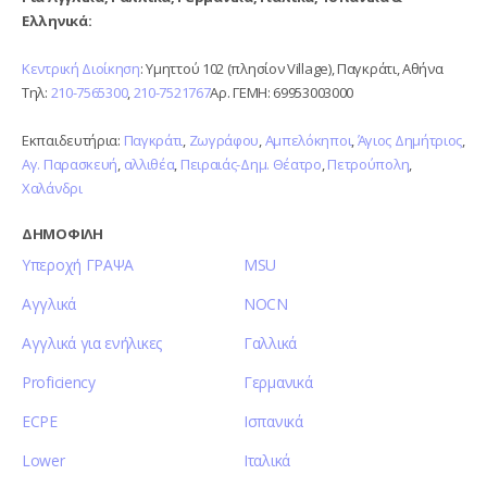
Ελληνικά:
Κεντρική Διοίκηση
: Υμηττού 102 (πλησίον Village), Παγκράτι, Αθήνα
Τηλ:
210-7565300
,
210-7521767
Αρ. ΓΕΜΗ: 69953003000
Εκπαιδευτήρια:
Παγκράτι
,
Ζωγράφου
,
Αμπελόκηποι
,
Άγιος Δημήτριος
,
Αγ. Παρασκευή
,
αλλιθέα
,
Πειραιάς-Δημ. Θέατρο
,
Πετρούπολη
,
Χαλάνδρι
ΔΗΜΟΦΙΛΗ
Υπεροχή ΓΡΑΨΑ
MSU
Αγγλικά
NOCN
Αγγλικά για ενήλικες
Γαλλικά
Proficiency
Γερμανικά
ECPE
Ισπανικά
Lower
Ιταλικά