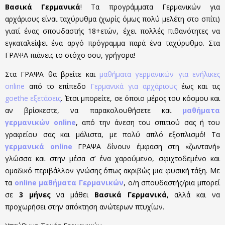
Βασικά Γερμανικά
! Τα προγράμματα Γερμανικών για
αρχάριους είναι ταχύρυθμα (χωρίς όμως πολύ μελέτη στο σπίτι)
γιατί ένας σπουδαστής 18+ετών, έχει πολλές πιθανότητες να
εγκαταλείψει ένα αργό πρόγραμμα παρά ένα ταχύρυθμο. Στα
ΓΡΑΨΑ πιάνεις το στόχο σου, γρήγορα!
Στα ΓΡΑΨΑ θα βρείτε και
μαθήματα γερμανικών για ενήλικες
online
από το επίπεδο
Γερμανικά για αρχάριους
έως και τις
goethe εξετάσεις
. Έτσι μπορείτε, σε όποιο μέρος του κόσμου και
αν βρίσκεστε, να παρακολουθήσετε και
μαθήματα
γερμανικών online
, από την άνεση του σπιτιού σας ή του
γραφείου σας και μάλιστα, με πολύ απλό εξοπλισμό! Τα
γερμανικά online
ΓΡΑΨΑ δίνουν έμφαση στη «ζωντανή»
γλώσσα και στην μέσα σ’ ένα χαρούμενο, σφιχτοδεμένο και
ομαδικό περιβάλλον γνώσης όπως ακριβώς μια φυσική τάξη. Με
τα
online μαθήματα Γερμανικών
, ο/η σπουδαστής/ρια μπορεί
σε
3 μήνες
να μάθει
Βασικά Γερμανικά
, αλλά και να
προχωρήσει στην απόκτηση ανώτερων πτυχίων.