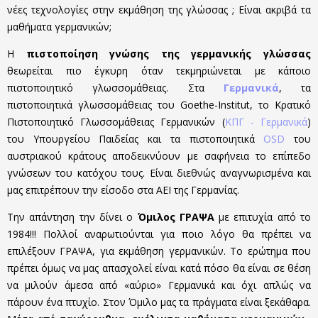
νέες τεχνολογίες στην εκμάθηση της γλώσσας ; Είναι ακριβά τα
μαθήματα γερμανικών;
Η
πιστοποίηση γνώσης της γερμανικής γλώσσας
θεωρείται πιο έγκυρη όταν τεκμηριώνεται με κάποιο
πιστοποιητικό γλωσσομάθειας. Στα
Γερμανικά
, τα
πιστοποιητικά γλωσσομάθειας του Goethe-Institut, το Κρατικό
Πιστοποιητικό Γλωσσομάθειας Γερμανικών (
ΚΠΓ - Γερμανικά
)
του Υπουργείου Παιδείας και τα πιστοποιητικά
OSD
του
αυστριακού κράτους αποδεικνύουν με σαφήνεια το επίπεδο
γνώσεων του κατόχου τους. Είναι διεθνώς αναγνωρισμένα και
μας επιτρέπουν την είσοδο στα ΑΕΙ της Γερμανίας.
Την απάντηση την δίνει ο
Όμιλος ΓΡΑΨΑ
με επιτυχία από το
1984!!! Πολλοί αναρωτιούνται για ποιο λόγο θα πρέπει να
επιλέξουν ΓΡΑΨΑ, για εκμάθηση γερμανικών. Το ερώτημα που
πρέπει όμως να μας απασχολεί είναι κατά πόσο θα είναι σε θέση
να μιλούν άμεσα από «αύριο» Γερμανικά και όχι απλώς να
πάρουν ένα πτυχίο. Στον Όμιλο μας τα πράγματα είναι ξεκάθαρα.