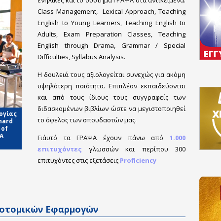
Class Management, Lexical Approach, Teaching
English to Young Learners, Teaching English to
Adults, Exam Preparation Classes, Teaching
English through Drama, Grammar / Special
Difficulties, Syllabus Analysis.
Η δουλειά τους αξιολογείται συνεχώς για ακόμη
υψηλότερη ποιότητα. Επιπλέον εκπαιδεύονται
και από τους ίδιους τους συγγραφείς των
διδασκομένων βιβλίων ώστε να μεγιστοποιηθεί
ογίας
το όφελος των σπουδαστών μας.
hard
 of
TA
Γι΄αυτό τα ΓΡΑΨΑ έχουν πάνω από
1.000
επιτυχόντες
γλωσσών και περίπου 300
επιτυχόντες στις εξετάσεις
Proficiency
νοτομικών Εφαρμογών