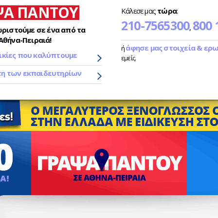
ΨΑ ΠΑΝΤΟΥ
Κάλεσε μας
τώρα
:
210-7565300
800 
,
ωριστούμε σε ένα από τα
Αθήνα-Πειραιά!
άφησε μας στοιχεία & ερ
ή
ικίες που καλύπτουμε
εμείς.
τη των εκπαιδευτηρίων