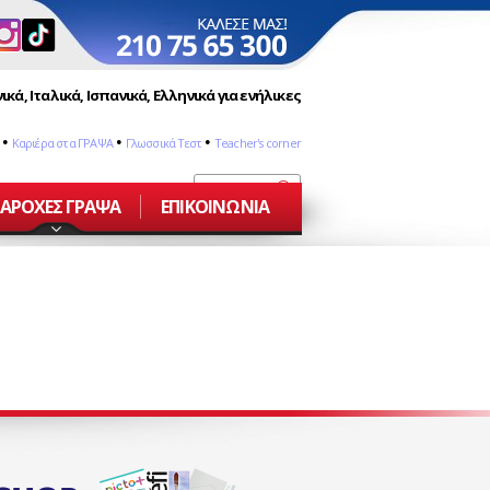
ικά, Ιταλικά, Ισπανικά, Ελληνικά για ενήλικες
•
•
•
Καριέρα στα ΓΡΑΨΑ
Γλωσσικά Τεστ
Teacher's corner
ΑΡΟΧΕΣ ΓΡΑΨΑ
ΕΠΙΚΟΙΝΩΝΙΑ