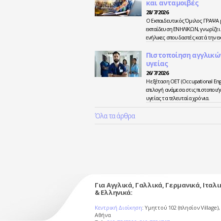
και ανταμοιβές
28/7/2026
O Εκπαιδευτικός Όμιλος ΓΡΑΨΑ 
εκπαίδευση ΕΝΗΛΙΚΩΝ, γνωρίζει 
ενήλικες σπουδαστές κατά την ε
Πιστοποίηση αγγλικών
υγείας
26/7/2026
Η εξέταση OET (Occupational Engl
επιλογή ανάμεσα στις πιστοποιή
υγείας τα τελευταία χρόνια.
Όλα τα άρθρα
Για Αγγλικά, Γαλλικά, Γερμανικά, Ιταλ
& Ελληνικά:
Κεντρική Διοίκηση
: Υμηττού 102 (πλησίον Village)
Αθήνα