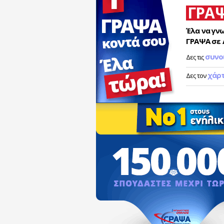
ΓΡΑ
Έλα να γν
ΓΡΑΨΑ σε 
συνο
Δες τις
χάρ
Δες τον