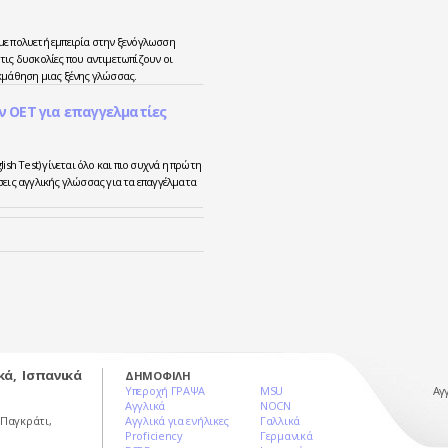
με πολυετή εμπειρία στην ξενόγλωσση
τις δυσκολίες που αντιμετωπίζουν οι
κμάθηση μιας ξένης γλώσσας.
 OET για επαγγελματίες
ish Test) γίνεται όλο και πιο συχνά η πρώτη
σεις αγγλικής γλώσσας για τα επαγγέλματα
ικά, Ισπανικά
ΔΗΜΟΦΙΛΗ
Υπεροχή ΓΡΑΨΑ
MSU
Αγγ
Αγγλικά
NOCN
, Παγκράτι,
Αγγλικά για ενήλικες
Γαλλικά
Proficiency
Γερμανικά