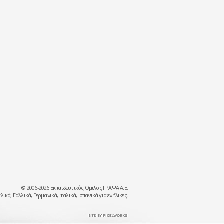
© 2006-2026 Εκπαιδευτικός Όμιλος ΓΡΑΨΑ Α.Ε.
λικά, Γαλλικά, Γερμανικά, Ιταλικά, Ισπανικά για ενήλικες.