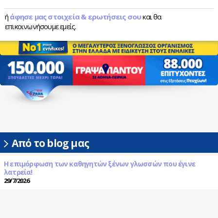
ή
άφησε μας στοιχεία & ερωτήσεις σου
και θα
επικοινωνήσουμε εμείς.
Από το blog μας
Η επιμόρφωση των καθηγητών ξένων γλωσσών που έγινε
λατρεία!
29/7/2026