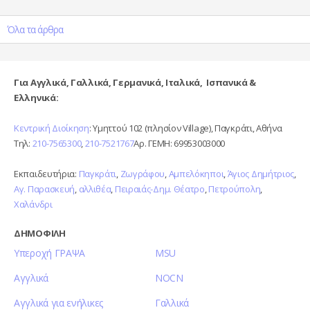
Όλα τα άρθρα
Για Αγγλικά, Γαλλικά, Γερμανικά, Ιταλικά, Ισπανικά &
Ελληνικά:
Κεντρική Διοίκηση
: Υμηττού 102 (πλησίον Village), Παγκράτι, Αθήνα
Τηλ:
210-7565300
,
210-7521767
Αρ. ΓΕΜΗ: 69953003000
Εκπαιδευτήρια:
Παγκράτι
,
Ζωγράφου
,
Αμπελόκηποι
,
Άγιος Δημήτριος
,
Αγ. Παρασκευή
,
αλλιθέα
,
Πειραιάς-Δημ. Θέατρο
,
Πετρούπολη
,
Χαλάνδρι
ΔΗΜΟΦΙΛΗ
Υπεροχή ΓΡΑΨΑ
MSU
Αγγλικά
NOCN
Αγγλικά για ενήλικες
Γαλλικά