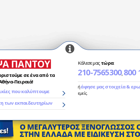
ΨΑ ΠΑΝΤΟΥ
Κάλεσε μας
τώρα
:
210-7565300
800 
,
ωριστούμε σε ένα από τα
Αθήνα-Πειραιά!
άφησε μας στοιχεία & ερ
ή
ικίες που καλύπτουμε
εμείς.
τη των εκπαιδευτηρίων