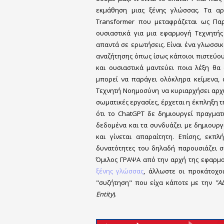
εκμάθηση μιας ξένης γλώσσας. Τα αρ
Transformer που μεταφράζεται ως Παρ
ουσιαστικά για μια εφαρμογή Τεχνητής
απαντά σε ερωτήσεις. Είναι ένα γλωσσικ
αναζήτησης όπως ίσως κάποιοι πιστεύου
και ουσιαστικά μαντεύει ποια λέξη θα
μπορεί να παράγει ολόκληρα κείμενα,
Τεχνητή Νοημοσύνη να κυριαρχήσει αρχ
σωματικές εργασίες, έρχεται η έκπληξη 
ότι το ChatGPT δε δημιουργεί πραγματι
δεδομένα και τα συνδυάζει με δημιουργ
και γίνεται απαραίτητη. Επίσης, εκπλ
δυνατότητες του δηλαδή παρουσιάζει σ
Όμιλος ΓΡΑΨΑ από την αρχή της εφαρμο
ξένης γλώσσας
, άλλωστε οι προκάτοχο
"συζήτηση" που είχα κάποτε με την
"A
Entity
).