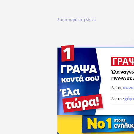
Επιστροφή στη λίστα
ΓΡΑ
Έλα να γν
ΓΡΑΨΑ σε 
συνο
Δες τις
χάρ
Δες τον