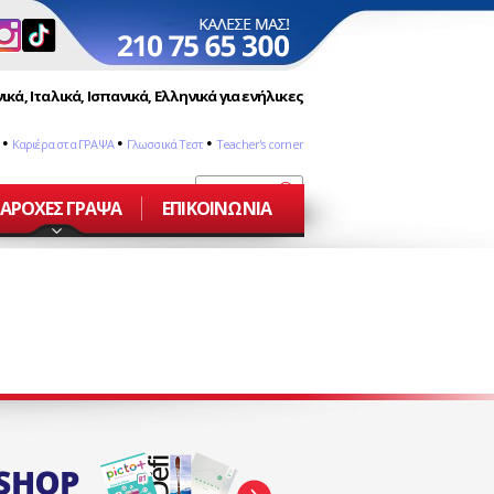
ικά, Ιταλικά, Ισπανικά, Ελληνικά για ενήλικες
•
•
•
Καριέρα στα ΓΡΑΨΑ
Γλωσσικά Τεστ
Teacher's corner
ΑΡΟΧΕΣ ΓΡΑΨΑ
ΕΠΙΚΟΙΝΩΝΙΑ