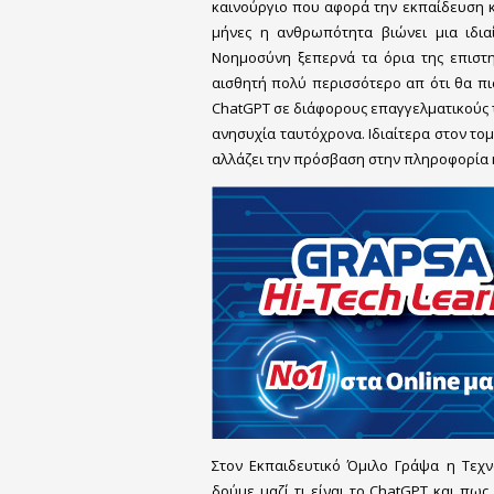
καινούργιο που αφορά την εκπαίδευση 
μήνες η ανθρωπότητα βιώνει μια ιδιαί
Νοημοσύνη ξεπερνά τα όρια της επιστη
αισθητή πολύ περισσότερο απ ότι θα πι
ChatGPT σε διάφορους επαγγελματικούς τ
ανησυχία ταυτόχρονα. Ιδιαίτερα στον το
αλλάζει την πρόσβαση στην πληροφορία 
Στον Εκπαιδευτικό Όμιλο Γράψα η Τεχν
δούμε μαζί τι είναι το ChatGPT και πω