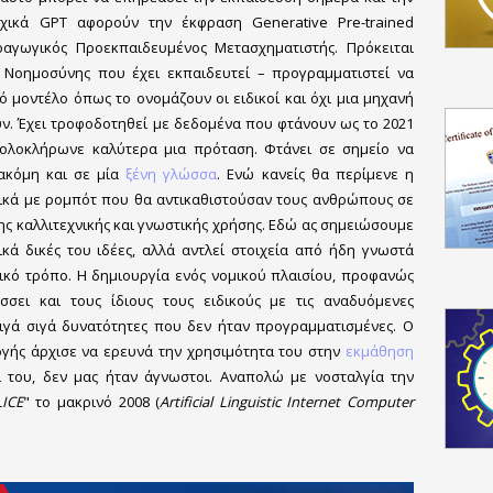
χικά GPT αφορούν την έκφραση Generative Pre-trained
αγωγικός Προεκπαιδευμένος Μετασχηματιστής. Πρόκειται
 Νοημοσύνης που έχει εκπαιδευτεί – προγραμματιστεί να
ό μοντέλο όπως το ονομάζουν οι ειδικοί και όχι μια μηχανή
ν. Έχει τροφοδοτηθεί με δεδομένα που φτάνουν ως το 2021
 ολοκλήρωνε καλύτερα μια πρόταση. Φτάνει σε σημείο να
 ακόμη και σε μία
ξένη γλώσσα
. Ενώ κανείς θα περίμενε η
ικά με ρομπότ που θα αντικαθιστούσαν τους ανθρώπους σε
της καλλιτεχνικής και γνωστικής χρήσης. Εδώ ας σημειώσουμε
κά δικές του ιδέες, αλλά αντλεί στοιχεία από ήδη γνωστά
ικό τρόπο. Η δημιουργία ενός νομικού πλαισίου, προφανώς
ήσσει και τους ίδιους τους ειδικούς με τις αναδυόμενες
ιγά σιγά δυνατότητες που δεν ήταν προγραμματισμένες. Ο
γής άρχισε να ερευνά την χρησιμότητα του στην
εκμάθηση
ι του, δεν μας ήταν άγνωστοι. Αναπολώ με νοσταλγία την
LICE
" το μακρινό 2008 (
Artificial Linguistic Internet Computer