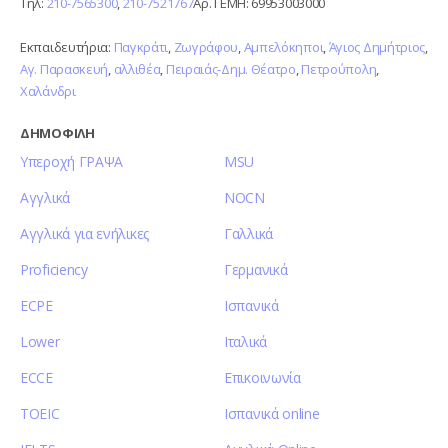
Τηλ:
210-7565300
,
210-7521767
Αρ. ΓΕΜΗ: 69953003000
Εκπαιδευτήρια:
Παγκράτι
,
Ζωγράφου
,
Αμπελόκηποι
,
Άγιος Δημήτριος
,
Αγ. Παρασκευή
,
αλλιθέα
,
Πειραιάς-Δημ. Θέατρο
,
Πετρούπολη
,
Χαλάνδρι
ΔΗΜΟΦΙΛΗ
Υπεροχή ΓΡΑΨΑ
MSU
Αγγλικά
NOCN
Αγγλικά για ενήλικες
Γαλλικά
Proficiency
Γερμανικά
ECPE
Ισπανικά
Lower
Ιταλικά
ECCE
Επικοινωνία
TOEIC
Ισπανικά online